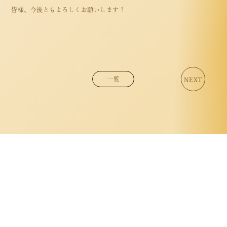
SERVICE
皆様、今後ともよろしくお願いします！
VOICE
SALON
BLOG
一覧
NEXT
NEWS
CONTACT