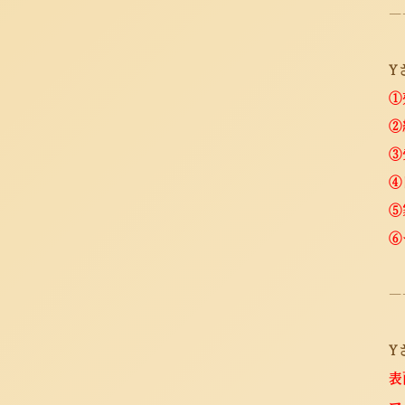
―
Y
①
②
③
④
⑤
⑥
―
Y
表