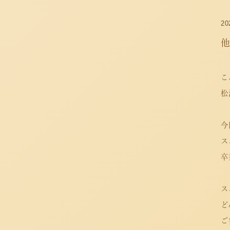
20
こ
松
今
ス
卒
ス
ど
ご