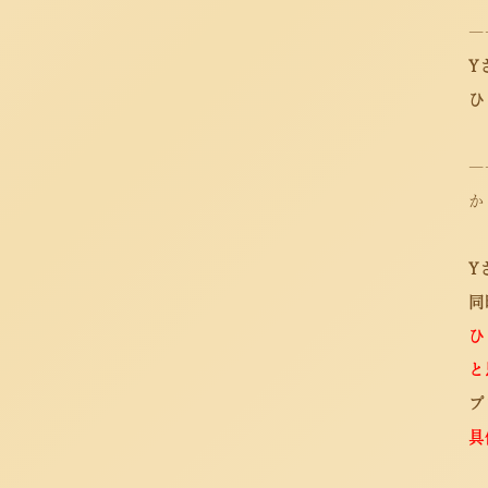
―
Y
ひ
―
か
Y
同
ひ
と
プ
具