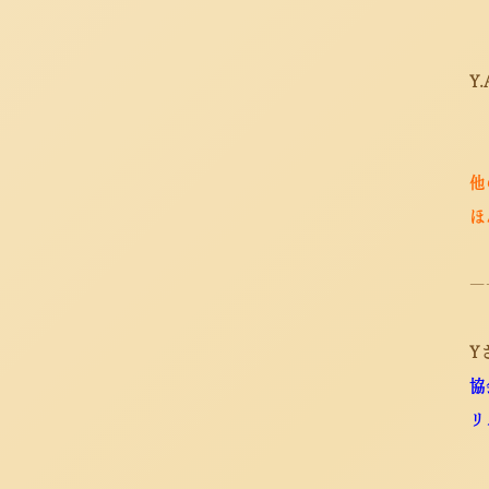
Y
他
ほ
―
Y
協
リ