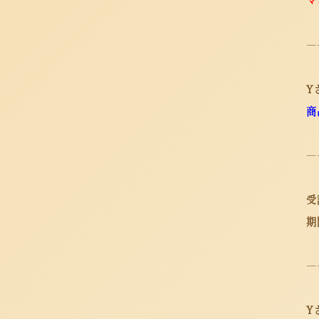
マ
―
Y
商
―
受
期
―
Y